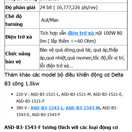
Độ phân giải
24 bit ( 16,777,226 pls/rev)
Chế độ
Aut/Man
turning
Tích hợp sẵn
điện trở xả
nội 100W 80
Điện trở xả
ôm ( lắp thêm <=60 Ohm)
Bảo vệ quá dòng,quá tải, quá áp,thấp
Chức năng
áp,quá nhiệt,quá momen,tốc độ,lỗi vị trí,
bảo vệ
lỗi điện trở xả...
Thảm khảo các model bộ điều khiển động cơ Delta
Tiêu chuẩn
IP20
bảo vệ
B3 công 1.5kw
Đạt chứng
220 V : ASD-B3-1521-L, ASD-B3-1521-M, ASD-B3-1521-E,
IEC/EN 61800-5-1, UL 508C
nhận
ASD-B3-1521-F
Tiêu chuẩn
380 V :
ASD-B3-1543-L
,
ASD-B3-1543-M
,
ASD-B3-
IP20
1543-E, ASD-B3-1543-F
bảo vệ
Nhiệt độ bảo
ASD-B3-1543-F tương thích với các loại động cơ
-20 ~ 65 độ C