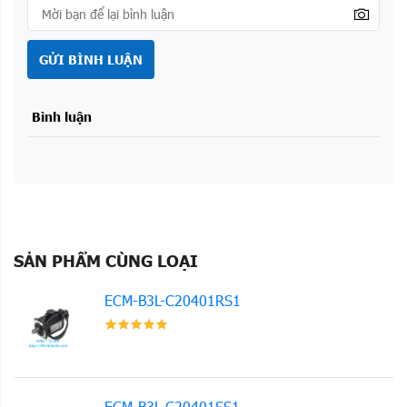
GỬI BÌNH LUẬN
Bình luận
SẢN PHẨM CÙNG LOẠI
ECM-B3L-C20401RS1
ECM-B3L-C20401SS1