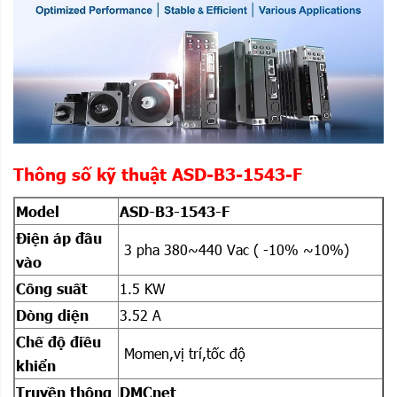
Thông số kỹ thuật ASD-B3-1543-F
Model
ASD-B3-1543-F
Điện áp đầu
3 pha 380~440 Vac ( -10% ~10%)
vào
Công suất
1.5 KW
Dòng diện
3.52 A
Chế độ điều
Momen,vị trí,tốc độ
khiển
Truyền thông
DMCnet