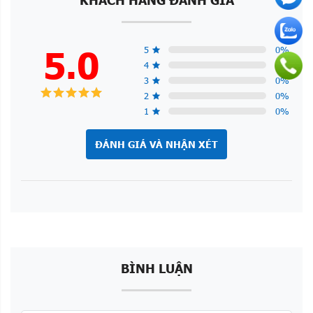
5.0
5
0
%
4
0
%
3
0
%
2
0
%
1
0
%
ĐÁNH GIÁ VÀ NHẬN XÉT
BÌNH LUẬN