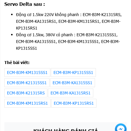
quản
Servo Delta sau :
Nhiệt độ vận
0~ 55 độ C ( nếu nhiệt độ vận hành vượt
Động cơ 1.5kw 220V không phanh : ECM-B3M-K21315RS,
hành
lên 45 độ C, thì cần làm mát cưỡng bức)
ECM-B3M-KA1315RS1, ECM-B3M-KM1315RS1, ECM-B3M-
Trọng lượng
1.6 KG
KP1315RS1
Kích thước
Đông cơ 1.5kw, 380V có phanh : ECM-B3M-K21315SS1,
W 87.25 x H 154 x D194 (+70 jack)
ECM-B3M-KA1315SS1, ECM-B3M-KM1315SS1, ECM-B3M-
MM
KP1315SS1
Tài liệu
Link Downlad
Điều khiển
ECM-B3M-K21315RS1, ECM-B3M-
Thẻ bài viết:
Motor
K21315SS1
ECM-B3M-KM1315SS1
ECM-B3M-KP1315SS1
ECM-B3M-K21315SS1
ECM-B3M-KA1315SS1
ECM-B3M-K21315RS
ECM-B3M-KA1315RS1
ECM-B3M-KM1315RS1
ECM-B3M-KP1315RS1
KHÁCH HÀNG ĐÁNH GIÁ