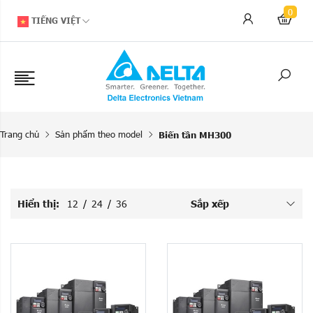
0
TIẾNG VIỆT
Trang chủ
Sản phẩm theo model
Biến tần MH300
Hiển thị:
12
/
24
/
36
Sắp xếp