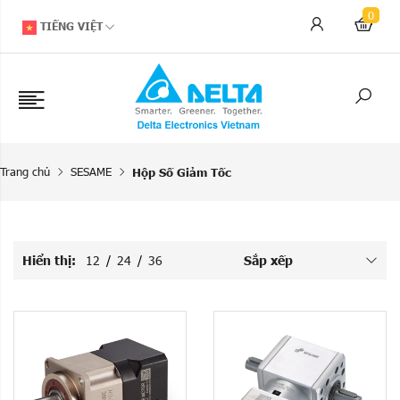
0
TIẾNG VIỆT
Trang chủ
SESAME
Hộp Số Giảm Tốc
Hiển thị:
12
/
24
/
36
Sắp xếp