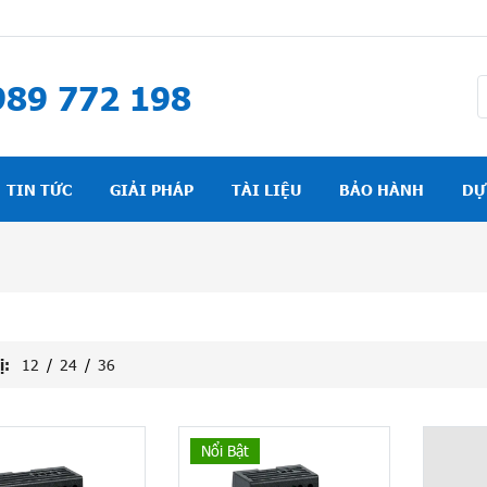
89 772 198
TIN TỨC
GIẢI PHÁP
TÀI LIỆU
BẢO HÀNH
DỰ
ị:
12
/
24
/
36
Nổi Bật