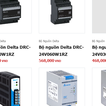
elta
Bộ Nguồn Delta
Bộ Nguồn 
ồn Delta DRC-
Bộ nguồn Delta DRC-
Bộ ng
0W1RZ
24V060W1RZ
24V0
0
568,000
468,00
VND
VND