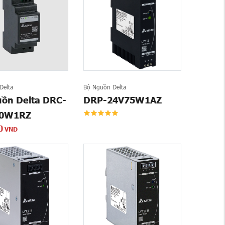
Delta
Bộ Nguồn Delta
uồn Delta DRC-
DRP-24V75W1AZ
30W1RZ
0
VND