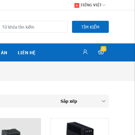
TIẾNG VIỆT
TÌM KIẾM
0
 ÁN
LIÊN HỆ
Sắp xếp