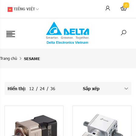
0
TIẾNG VIỆT
Trang chủ
SESAME
Hiển thị:
12
/
24
/
36
Sắp xếp