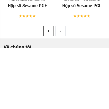
Hộp số Sesame PGE
Hộp số Sesame PGL
1
2
Về chúng tôi
Địa chỉ: Hà Nội : P Yên Sở- Q. Hoàng Mai, Hà Nội
HCM: P Bình Hưng Hòa, Q. Bình Tân, Hồ Chí Minh
Hotline: 0989 772 198
Điện thoại: 0989 772 198
Email: tanlevan.1002@gmail.com
Tin tức