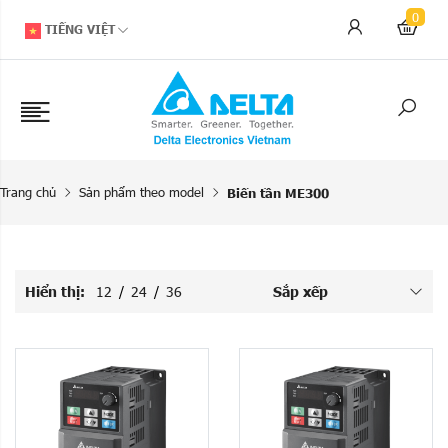
0
TIẾNG VIỆT
Trang chủ
Sản phẩm theo model
Biến tần ME300
Hiển thị:
12
/
24
/
36
Sắp xếp