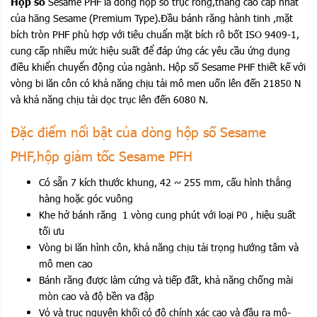
Hộp số
Sesame PHF là dòng hộp số trục rỗng,thẳng cao cấp nhất
của hãng Sesame (Premium Type).Đầu bánh răng hành tinh ,mặt
bích tròn PHF phù hợp với tiêu chuẩn mặt bích rô bốt ISO 9409-1,
cung cấp nhiều mức hiệu suất để đáp ứng các yêu cầu ứng dụng
điều khiển chuyển động của ngành. Hộp số Sesame PHF thiết kế với
vòng bi lăn côn có khả năng chịu tải mô men uốn lên đến 21850 N
và khả năng chịu tải dọc trục lên đến 6080 N.
Đặc điểm nổi bật của dòng hộp số Sesame
PHF,hộp giảm tốc Sesame PFH
Có sẵn 7 kích thước khung, 42 ~ 255 mm, cấu hình thẳng
hàng hoặc góc vuông
Khe hở bánh răng 1 vòng cung phút với loại P0 , hiệu suất
tối ưu
Vòng bi lăn hình côn, khả năng chịu tải trọng hướng tâm và
mô men cao
Bánh răng được làm cứng và tiếp đất, khả năng chống mài
mòn cao và độ bền va đập
Vỏ và trục nguyên khối có độ chính xác cao và đầu ra mô-