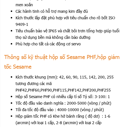
men xoắn
Các hành tinh có hỗ trợ mang kim đầy đủ
Kích thước lắp đặt phù hợp với tiêu chuẩn cho rô bốt ISO
9409-1
Tiêu chuẩn bảo vệ IP65 và chất bôi trơn tổng hợp giúp tuổi
thọ sử dụng bền mà không cần bảo dưỡng
Phù hợp cho tất cả các động cơ servo
Thông số kỹ thuật hộp số Sesame PHF,hộp giảm
tốc Sesame
Kích thước khung (mm): 42, 60, 90, 115, 142, 200, 255
tương đương các mã
PHF42,PHF60,PHF90,PHF115,PHF142,PHF200,PHF255
Hộp số Sesame PHF có nhiều cấp tỉ số Tỷ số: 3-100: 1
Tốc độ đầu vào danh nghĩa : 2000-5000 (vòng / phút)
Tối đa tốc độ đầu vào : 4000-10000 (vòng / phút)
Hộp giảm tốc PHF có Khe hở bánh răng ( độ dơ) : 1-6
(arcmin) với loại 1 cấp, 2-8 (arcmin) với loại 2 cấp