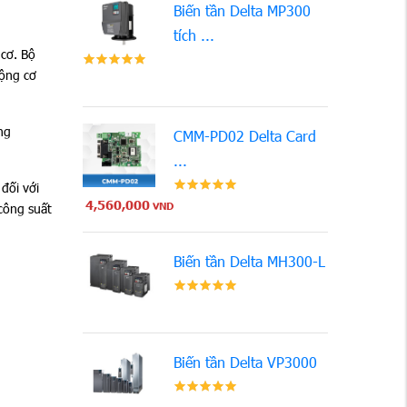
Biến tần Delta MP300
tích ...
 cơ. Bộ
động cơ
ng
CMM-PD02 Delta Card
...
đối với
4,560,000
 công suất
VND
Biến tần Delta MH300-L
Biến tần Delta VP3000