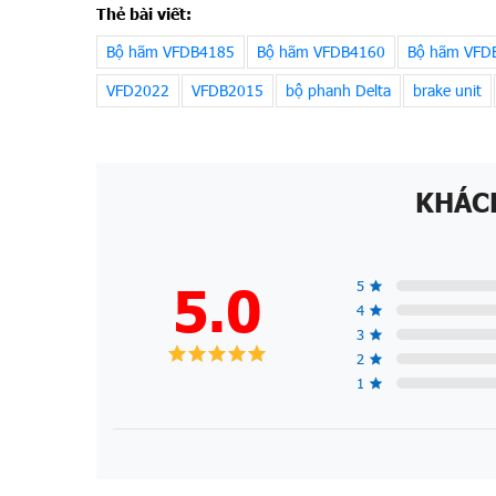
Thẻ bài viết:
Bộ hãm VFDB4185
Bộ hãm VFDB4160
Bộ hãm VFD
VFD2022
VFDB2015
bộ phanh Delta
brake unit
KHÁC
5.0
5
4
3
2
1