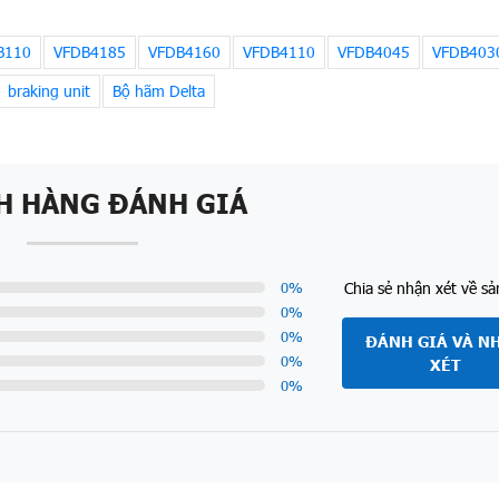
B110
VFDB4185
VFDB4160
VFDB4110
VFDB4045
VFDB403
braking unit
Bộ hãm Delta
H HÀNG ĐÁNH GIÁ
Chia sẻ nhận xét về s
0
%
0
%
0
%
ĐÁNH GIÁ VÀ N
0
%
XÉT
0
%