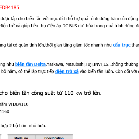
VFDB4185
 được lắp cho biến tần với mục đích hỗ trợ quá trình dừng hãm của động
 điện trở xả giúp tiêu thụ điện áp DC BUS dư thừa trong quá trình dừng 
ụng tải có quán tính lớn,thời gian tăng giảm tốc nhanh như
cẩu trục
,tha
hãng như
biến tần Delta
,Yaskawa, Mitsubishi,Fuji,INVT,LS…thông thường 
 bộ hãm, có thể lắp trực tiếp
điện trở xả
vào biến tần luôn. Còn đối với
 biến tần công suât từ 110 kw trở lên.
ộ hãm VFDB4110
B4160
t hợp 2 bộ hãm nhỏ hơn.