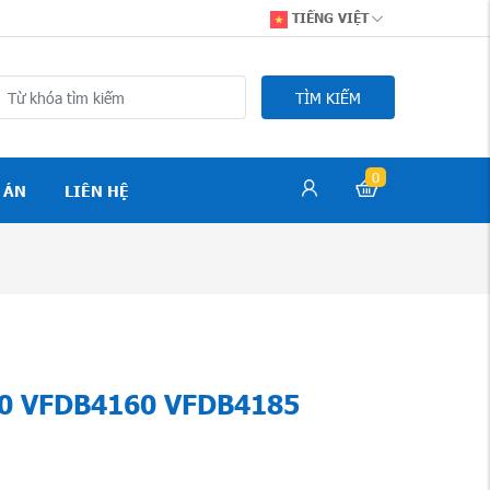
TIẾNG VIỆT
TÌM KIẾM
0
 ÁN
LIÊN HỆ
0 VFDB4160 VFDB4185