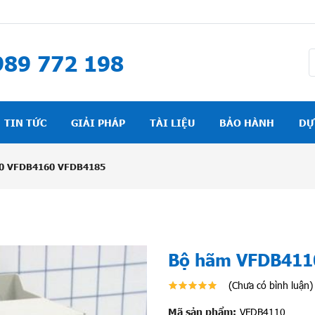
89 772 198
TIN TỨC
GIẢI PHÁP
TÀI LIỆU
BẢO HÀNH
DỰ
0 VFDB4160 VFDB4185
Bộ hãm VFDB411
(Chưa có bình luận)
Mã sản phẩm:
VFDB4110