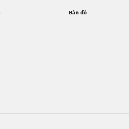
c
Bản đồ
m