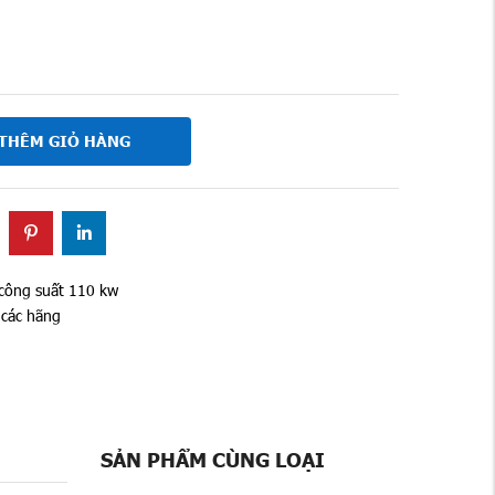
THÊM GIỎ HÀNG
công suất 110 kw
 các hãng
SẢN PHẨM CÙNG LOẠI