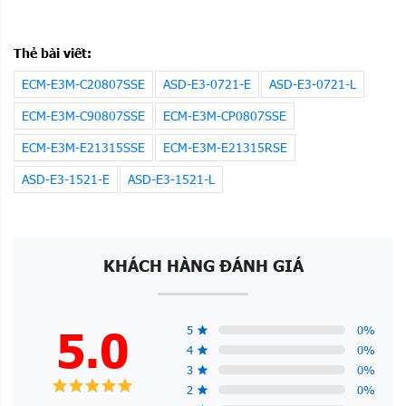
ECM-E3M-FM1830RSE
AC SERVO MOTOR 3.0KW 1500RPM
ECM-E3M-FM1830SSE
AC SERVO MOTOR 3.0KW 1500RPM
ECM-E3M-FP1830RSE
AC SERVO MOTOR 3.0KW 1500RPM
Thẻ bài viết:
ECM-E3M-FP1830SSE
AC SERVO MOTOR 3.0KW 1500RPM
ECM-E3M-C20807SSE
ASD-E3-0721-E
ASD-E3-0721-L
ECM-E3M-FR1830RSE
AC SERVO MOTOR 3.0KW 1500RPM
ECM-E3M-C90807SSE
ECM-E3M-CP0807SSE
ECM-E3M-FR1830SSE
AC SERVO MOTOR 3.0KW 1500RPM
ECM-E3M-E21315SSE
ECM-E3M-E21315RSE
ASD-E3-1521-E
ASD-E3-1521-L
KHÁCH HÀNG ĐÁNH GIÁ
5.0
5
0
%
4
0
%
3
0
%
2
0
%