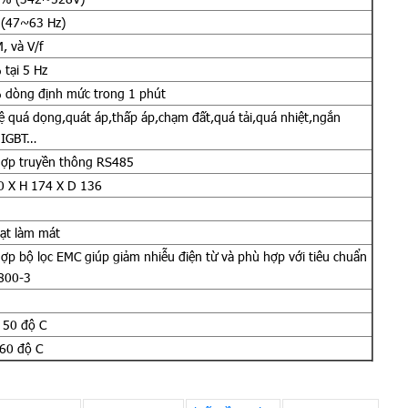
(47~63 Hz)
 và V/f
tại 5 Hz
dòng định mức trong 1 phút
ệ quá dọng,quát áp,thấp áp,chạm đất,quá tải,quá nhiệt,ngắn
 IGBT…
hợp truyền thông RS485
 X H 174 X D 136
ạt làm mát
hợp bộ lọc EMC giúp giảm nhiễu điện từ và phù hợp với tiêu chuẩn
800-3
 50 độ C
60 độ C