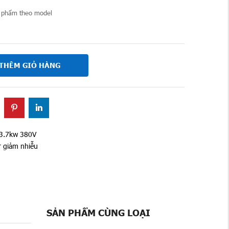
 phẩm theo model
THÊM GIỎ HÀNG
 3.7kw 380V
r giảm nhiễu
SẢN PHẨM CÙNG LOẠI