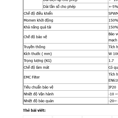
Dải tần số cho phép
+-5%
Chế độ điều khiển
SPWM,
Momen khởi động
150% 
Khả năng quá tải
150% 
Bảo v
Chế độ bảo vệ
mạch
Truyền thông
Tích 
Kích thước ( mm)
W 100
Trọng lượng (KG)
1.7
Chế độ làm mát
Có qu
Tích 
EMC Filter
EN61
Tiêu chuẩn bảo vệ
IP20
Nhiệt độ Vận hành
-10 ~
Nhiệt độ bảo quản
-20~ 
Thẻ bài viết: