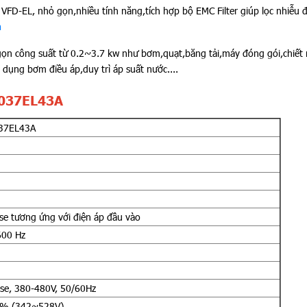
 VFD-EL, nhỏ gọn,nhiều tính năng,tích hợp bộ EMC Filter giúp lọc nhiễu đ
n
n công suất từ 0.2~3.7 kw như bơm,quạt,băng tải,máy đóng gói,chiết r
dụng bơm điều áp,duy trì áp suất nước....
D037EL43A
37EL43A
se tương ứng với điện áp đầu vào
600 Hz
se, 380-480V, 50/60Hz
0% (342~528V)