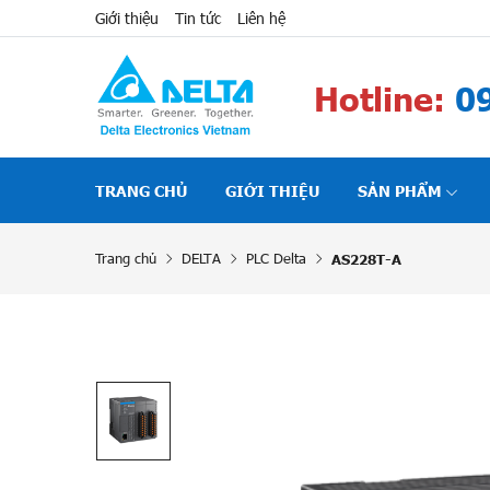
Giới thiệu
Tin tức
Liên hệ
Hotline:
09
TRANG CHỦ
GIỚI THIỆU
SẢN PHẨM
Trang chủ
DELTA
PLC Delta
AS228T-A