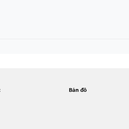
c
Bản đồ
m