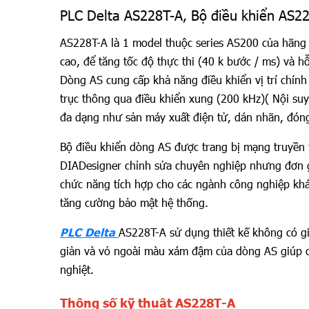
PLC Delta AS228T-A, Bộ điều khiển AS22
AS228T-A là 1 model thuộc series AS200 của hãng D
cao, để tăng tốc độ thực thi (40 k bước / ms) và 
Dòng AS cung cấp khả năng điều khiển vị trí chín
trục thông qua điều khiển xung (200 kHz)( Nội suy
đa dạng như sản máy xuất điện tử, dán nhãn, đón
Bộ điều khiển dòng AS được trang bị mạng truyền
DIADesigner chỉnh sửa chuyên nghiệp nhưng đơn g
chức năng tích hợp cho các ngành công nghiệp kh
tăng cường bảo mật hệ thống.
PLC Delta
AS228T-A sử dụng thiết kế không có g
giản và vỏ ngoài màu xám đậm của dòng AS giúp ch
nghiệt.
Thông số kỹ thuật AS228T-A