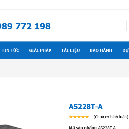
89 772 198
TIN TỨC
GIẢI PHÁP
TÀI LIỆU
BẢO HÀNH
DỰ
AS228T-A
(Chưa có bình luận)
Mã sản phẩm:
AS228T-A