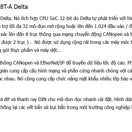
8T-A Delta
elta. Nó tích hợp CPU SoC 32-bit do Delta tự phát triển với hi
hỗ trợ tối đa 32 mô-đun mở rộng hoặc lên đến 1.024 đầu vào / đ
h xác lên đến 8 trục thông qua mạng chuyển động CANopen và t
 được 2 trục ) .
Nó được sử dụng rộng rãi trong các máy móc 
g gói thực phẩm và máy dệt…
 thông CANopen và EtherNet/IP để truyền dữ liệu tốc độ cao. 
iản cung cấp cấu hình mạng và phần cứng nhanh chóng với cá
ác nhau. Nó cũng cung cấp chức năng mật khẩu nhiều lớp bảo 
iá đỡ và thanh ray DIN cho mô-đun dọc nhanh cài đặt. Hình dá
ống lại các vết bẩn và bụi bẩn trong môi trường công nghiệp