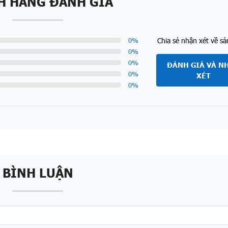
H HÀNG ĐÁNH GIÁ
Chia sẻ nhận xét về s
0
%
0
%
0
%
ĐÁNH GIÁ VÀ N
0
%
XÉT
0
%
BÌNH LUẬN