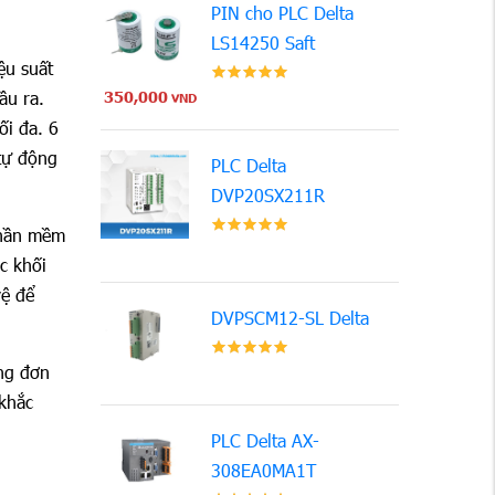
PIN cho PLC Delta
LS14250 Saft
ệu suất
ầu ra.
350,000
VND
ối đa. 6
tự động
PLC Delta
DVP20SX211R
Phần mềm
c khối
vệ để
DVPSCM12-SL Delta
ng đơn
 khắc
PLC Delta AX-
308EA0MA1T