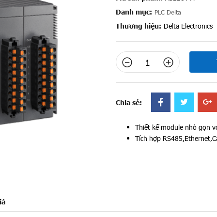
Danh mục:
PLC Delta
Thương hiệu:
Delta Electronics
Chia sẻ:
Thiết kế module nhỏ gọn vớ
Tích hợp RS485,Ethernet,
iá