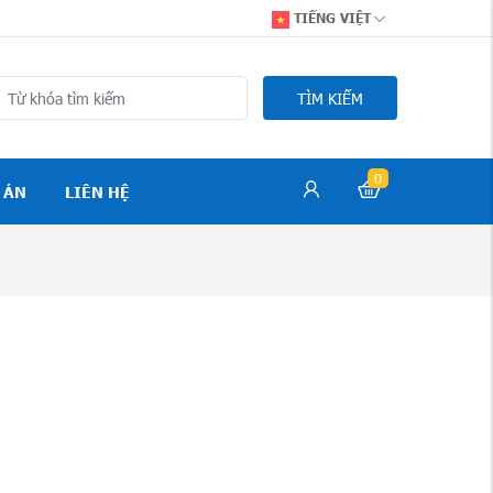
TIẾNG VIỆT
TÌM KIẾM
0
 ÁN
LIÊN HỆ