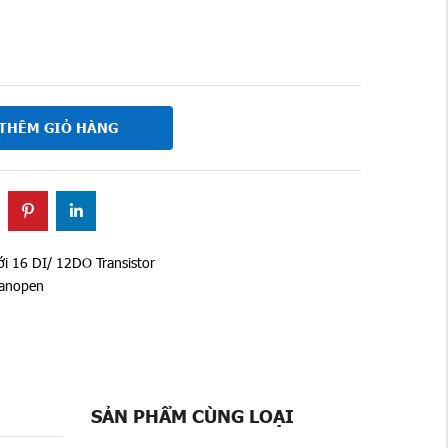
THÊM GIỎ HÀNG
i 16 DI/ 12DO Transistor
Canopen
SẢN PHẨM CÙNG LOẠI