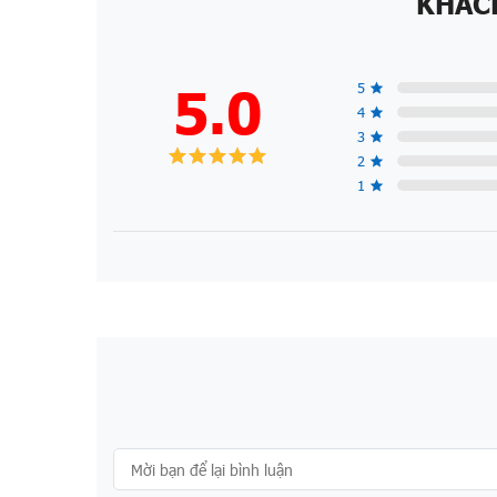
KHÁC
5.0
5
4
3
2
1