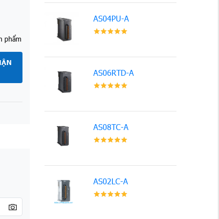
AS04PU-A
ản phẩm
HẬN
AS06RTD-A
AS08TC-A
AS02LC-A