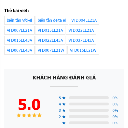
Thẻ bài viết:
biến tần vfd-el
biến tần delta el
VFD004EL21A
VFD007EL21A
VFD015EL21A
VFD022EL21A
VFD015EL43A
VFD022EL43A
VFD037EL43A
VFD007EL43A
VFD007EL21W
VFD015EL21W
KHÁCH HÀNG ĐÁNH GIÁ
5.0
5
0
%
4
0
%
3
0
%
2
0
%
1
0
%