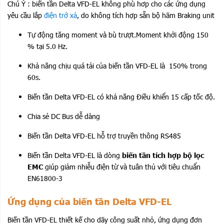
Chú Ý : biến tần Delta VFD-EL không phù hơp cho các ứng dụng
yêu cầu lắp
điện trở xả
, do không tích hợp sẵn bộ hãm Braking unit
Tự động tăng moment và bù trượt.Moment khởi động 150
% tại 5.0 Hz.
Khả năng chịu quá tải của biến tần VFD-EL là 150% trong
60s.
Biến tần Delta VFD-EL có khả năng Điều khiển 15 cấp tốc độ.
Chia sẻ DC Bus dễ dàng
Biến tần Delta VFD-EL hỗ trợ truyền thông RS485
Biến tần Delta VFD-EL là dòng
biến tần tích hợp bộ lọc
EMC
giúp giảm nhiễu điện từ và tuân thủ với tiêu chuẩn
EN61800-3
Ứng dụng của biến tần Delta VFD-EL
Biến tần VFD-EL thiết kế cho dãy công suất nhỏ, ứng dụng đơn