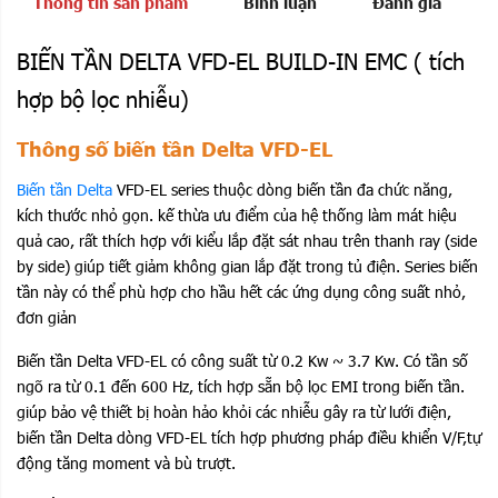
Thông tin sản phẩm
Bình luận
Đánh giá
BIẾN TẦN DELTA VFD-EL BUILD-IN EMC ( tích
hợp bộ lọc nhiễu)
Thông số biến tần Delta VFD-EL
Biến tần Delta
VFD-EL series thuộc dòng biến tần đa chức năng,
kích thước nhỏ gọn. kế thừa ưu điểm của hệ thống làm mát hiệu
quả cao, rất thích hợp với kiểu lắp đặt sát nhau trên thanh ray (side
by side) giúp tiết giảm không gian lắp đặt trong tủ điện. Series biến
tần này có thể phù hợp cho hầu hết các ứng dụng công suất nhỏ,
đơn giản
Biến tần Delta VFD-EL có công suất từ 0.2 Kw ~ 3.7 Kw. Có tần số
ngõ ra từ 0.1 đến 600 Hz, tích hợp sẵn bộ lọc EMI trong biến tần.
giúp bảo vệ thiết bị hoàn hảo khỏi các nhiễu gây ra từ lưới điện,
biến tần Delta dòng VFD-EL tích hợp phương pháp điều khiển V/F,tự
động tăng moment và bù trượt. ​